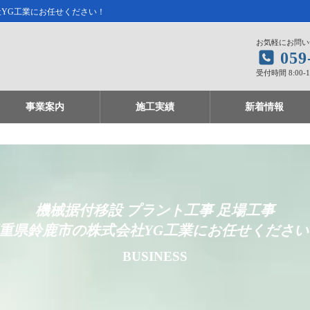
社YG工業にお任せください！
お気軽にお問い
059
受付時間 8:00-
事業案内
施工実績
新着情報
機械据付移設 プラント工事 足場工事
重県鈴鹿市の株式会社YG工業にお任せくださ
BUSINESS