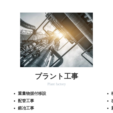
プラント工事
Plant factory
重量物据付移設
配管工事
鍛冶工事