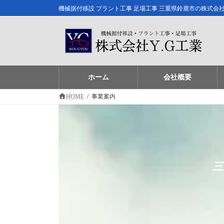
コ
ナ
機械据付移設 プラント工事 足場工事 三重県鈴鹿市の株式会
ン
ビ
テ
ゲ
ン
ー
ツ
シ
へ
ョ
ス
ン
ホーム
会社概要
キ
に
ッ
移
HOME
事業案内
プ
動
三